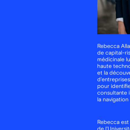
Rebecca Alla
de capital-r
médicinale l
haute techno
et la découv
d'entreprises
pour identifi
consultante 
la navigatio
Rebecca est t
de l'Universi